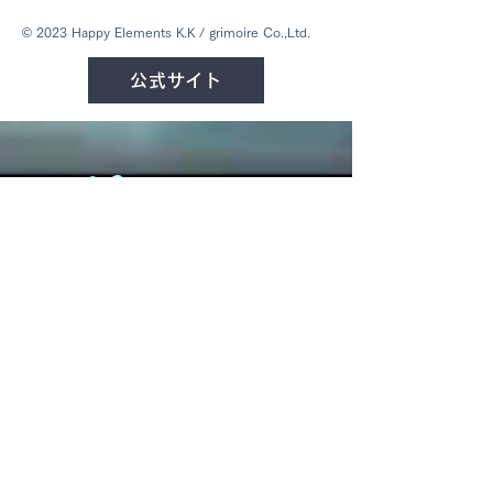
© 2023 Happy Elements K.K / grimoire Co.,Ltd.
公式サイト
Home
News
About us
Movie
Works
Recruit
Contact