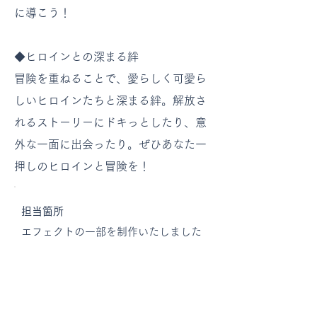
に導こう！
◆ヒロインとの深まる絆
冒険を重ねることで、愛らしく可愛ら
しいヒロインたちと深まる絆。解放さ
れるストーリーにドキっとしたり、意
外な一面に出会ったり。ぜひあなた一
押しのヒロインと冒険を！
担当箇所
エフェクトの一部を制作いたしました
​制作ツール
Unity Shuriken